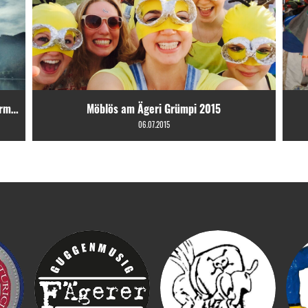
urm…
Möblös am Ägeri Grümpi 2015
06.07.2015