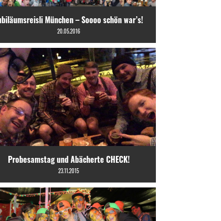
ubiläumsreisli München – Soooo schön war’s!
20.05.2016
Probesamstag und Abächerte CHECK!
23.11.2015