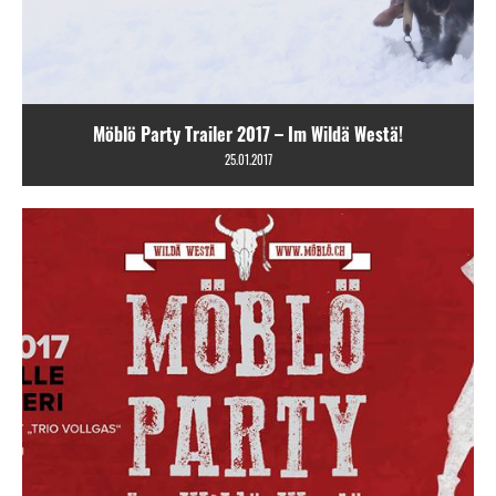
Möblö Party Trailer 2017 – Im Wildä Westä!
25.01.2017