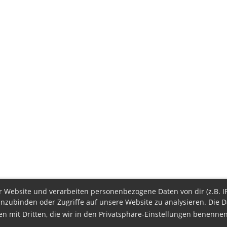
Website und verarbeiten personenbezogene Daten von dir (z.B. IP-
inzubinden oder Zugriffe auf unsere Website zu analysieren. Die
aten mit Dritten, die wir in den Privatsphäre-Einstellungen benenne