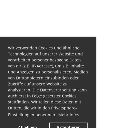
Wir verwenden Cookies und ähnliche
Technologien auf unserer Website und
verarbeiten personenbezogene Daten
von dir (z.B. IP-Adresse), um z.B. Inhalte
und Anzeigen zu personalisieren, Medien
von Drittanbietern einzubinden oder
Zugriffe auf unsere Website zu
analysieren. Die Datenverarbeitung kann
auch erst in Folge gesetzter Cookies
stattfinden. Wir teilen diese Daten mit
Dritten, die wir in den Privatsphäre-
Einstellungen benennen.
Mehr Infos
Ablehnen
Akzeptieren